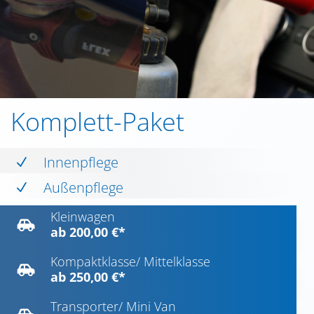
Komplett-Paket
Innenpflege
N
Außenpflege
N
Kleinwagen

ab 200,00 €*
Kompaktklasse/ Mittelklasse

ab 250,00 €*
Transporter/ Mini Van