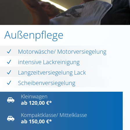
Außenpflege
Motorwäsche/ Motorversiegelung
N
intensive Lackreinigung
N
Langzeitversiegelung Lack
N
Scheibenversiegelung
N
Kleinwagen

ab 120,00 €*
Kompaktklasse/ Mittelklasse

ab 150,00 €*