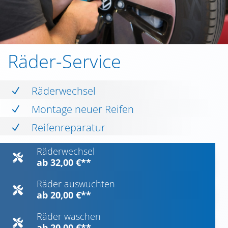
Räder-Service
Räderwechsel
N
Montage neuer Reifen
N
Reifenreparatur
N
Räderwechsel

ab 32,00 €**
Räder auswuchten

ab 20,00 €**
Räder waschen

ab 20,00 €**