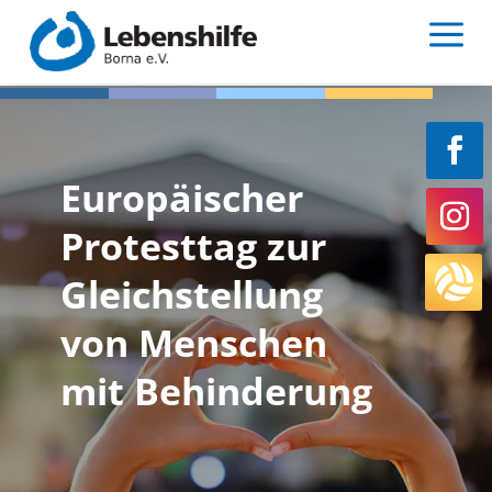
Zum
Zur
a
Inhalt
Navigation
springen
springen
Europäischer
Protesttag zur

Gleichstellung
von Menschen
mit Behinderung